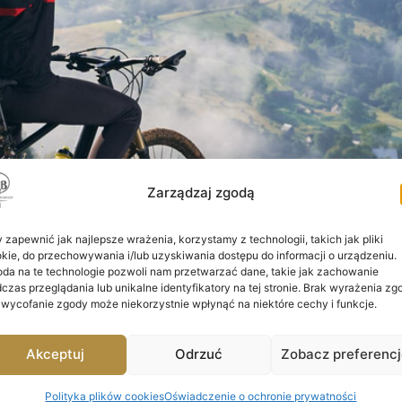
Zarządzaj zgodą
 zapewnić jak najlepsze wrażenia, korzystamy z technologii, takich jak pliki
kie, do przechowywania i/lub uzyskiwania dostępu do informacji o urządzeniu.
da na te technologie pozwoli nam przetwarzać dane, takie jak zachowanie
czas przeglądania lub unikalne identyfikatory na tej stronie. Brak wyrażenia zg
Dolinę Karpia, Wiślaną Trasę Rowerową i zrelaksuj się po
 wycofanie zgody może niekorzystnie wpłynąć na niektóre cechy i funkcje.
Akceptuj
Odrzuć
Zobacz preferenc
Polityka plików cookies
Oświadczenie o ochronie prywatności