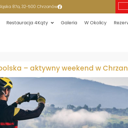
 Śląska 87a, 32-500 Chrzanów
Restauracja 4Kąty
Galeria
W Okolicy
Rezer
polska – aktywny weekend w Chrzan