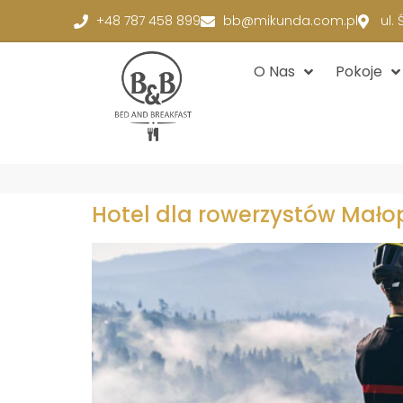
+48 787 458 899
bb@mikunda.com.pl
ul.
O Nas
Pokoje
Hotel dla rowerzystów Mało