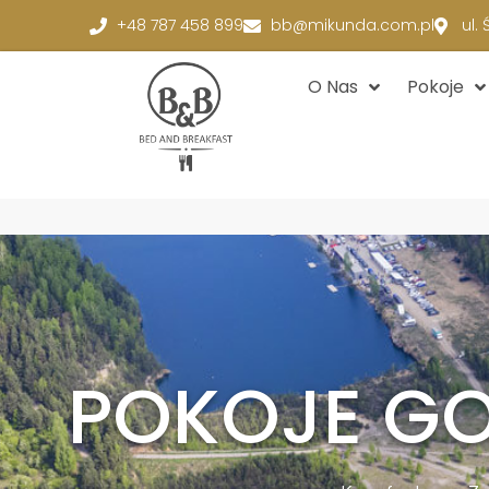
+48 787 458 899
bb@mikunda.com.pl
ul.
O Nas
Pokoje
POKOJE GO