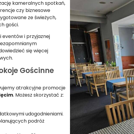
izację kameralnych spotkań,
erencje czy biznesowe
rzygotowane ze świeżych,
h gości.
i eventów i przyjaznej
 niezapomnianym
dowiedzieć się więcej
owych.
okoje Gościnne
owujemy atrakcyjne promocje
ięcim
. Możesz skorzystać z:
datkowymi udogodnieniami.
 planujących podróż