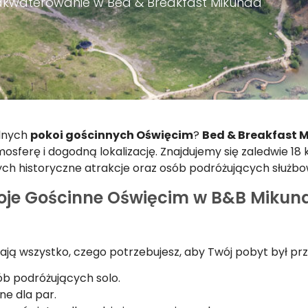
kwaterowanie w Bed & Breakfast Mikunda
alnych
pokoi gościnnych Oświęcim
?
Bed & Breakfast 
mosferę i dogodną lokalizację. Znajdujemy się zaledwie 1
ych historyczne atrakcje oraz osób podróżujących służbo
oje Gościnne Oświęcim w B&B Mikun
ją wszystko, czego potrzebujesz, aby Twój pobyt był prz
ób podróżujących solo.
e dla par.