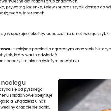
e świetne dla rodzin i grup znajomych.
, prywatną łazienkę, telewizor oraz szybki dostęp do Wi-F
óżujących w interesach.
 się w spokojnej okolicy, jednocześnie umożliwiając szybki 
kenau
– miejsce pamięci o ogromnym znaczeniu history
abytek, który warto odwiedzić.
a spacery i relaks na świeżym powietrzu.
 noclegu
czyna się od pysznego,
menu śniadaniowe obejmuje
ościa. Znajdziesz u nas
wędliny oraz ciepłe dania,