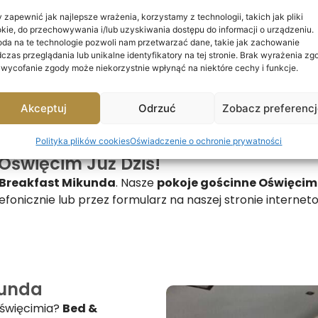
 zapewnić jak najlepsze wrażenia, korzystamy z technologii, takich jak pliki
kie, do przechowywania i/lub uzyskiwania dostępu do informacji o urządzeniu.
da na te technologie pozwoli nam przetwarzać dane, takie jak zachowanie
czas przeglądania lub unikalne identyfikatory na tej stronie. Brak wyrażenia zg
święcimia
 wycofanie zgody może niekorzystnie wpłynąć na niektóre cechy i funkcje.
 także z wieloma atrakcjami dla turystów. Poza Muzeum Au
Akceptuj
Odrzuć
Zobacz preferenc
sce z pięknymi widokami na miasto.
pacerowy, idealny na relaks.
Polityka plików cookies
Oświadczenie o ochronie prywatności
zypominające o historii społeczności żydowskiej w Oświę
Oświęcim Już Dziś!
 Breakfast Mikunda
. Nasze
pokoje gościnne Oświęcim
i telefonicznie lub przez formularz na naszej stronie inter
kunda
Oświęcimia?
Bed &