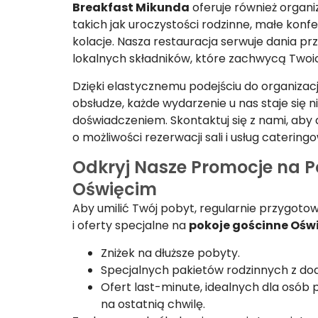
Breakfast Mikunda
oferuje również organ
takich jak uroczystości rodzinne, małe konf
kolacje. Nasza restauracja serwuje dania p
lokalnych składników, które zachwycą Twoic
Dzięki elastycznemu podejściu do organizacj
obsłudze, każde wydarzenie u nas staje się
doświadczeniem. Skontaktuj się z nami, aby 
o możliwości rezerwacji sali i usług catering
Odkryj Nasze Promocje na P
Oświęcim
Aby umilić Twój pobyt, regularnie przygot
i oferty specjalne na
pokoje gościnne Ośw
Zniżek na dłuższe pobyty.
Specjalnych pakietów rodzinnych z do
Ofert last-minute, idealnych dla osób
na ostatnią chwilę.