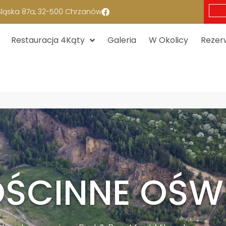
 Śląska 87a, 32-500 Chrzanów
Restauracja 4Kąty
Galeria
W Okolicy
Rezer
ŚCINNE OŚW