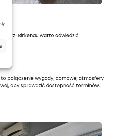
ody
schwitz-Birkenau warto odwiedzić:
je
cimiu.
to połączenie wygody, domowej atmosfery
netowej, aby sprawdzić dostępność terminów.