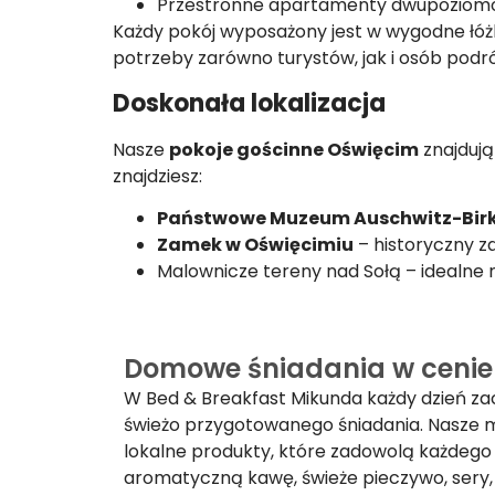
Przestronne apartamenty dwupoziomow
Każdy pokój wyposażony jest w wygodne łóżka
potrzeby zarówno turystów, jak i osób podr
Doskonała lokalizacja
Nasze
pokoje gościnne Oświęcim
znajdują
znajdziesz:
Państwowe Muzeum Auschwitz-Bir
Zamek w Oświęcimiu
– historyczny z
Malownicze tereny nad Sołą – idealne n
Domowe śniadania w cenie
W Bed & Breakfast Mikunda każdy dzień za
świeżo przygotowanego śniadania. Nasze 
lokalne produkty, które zadowolą każdego g
aromatyczną kawę, świeże pieczywo, sery, 