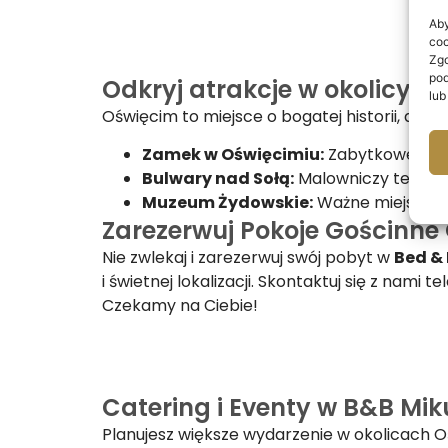
Aby
coo
Zgo
pod
Odkryj atrakcje w okolicy O
lub
Oświęcim to miejsce o bogatej historii, ale
Zamek w Oświęcimiu:
Zabytkowe miej
Bulwary nad Sołą:
Malowniczy teren s
Muzeum Żydowskie:
Ważne miejsce pr
Zarezerwuj Pokoje Gościnne 
Nie zwlekaj i zarezerwuj swój pobyt w
Bed &
i świetnej lokalizacji. Skontaktuj się z nam
Czekamy na Ciebie!
Catering i Eventy w B&B Mi
Planujesz większe wydarzenie w okolicach 