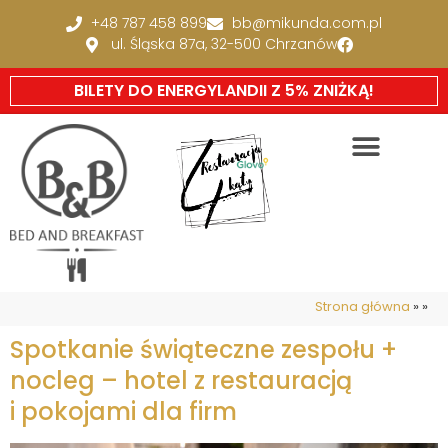
+48 787 458 899
bb@mikunda.com.pl
ul. Śląska 87a, 32-500 Chrzanów
BILETY DO ENERGYLANDII Z 5% ZNIŻKĄ!
Strona główna
»
»
Spotkanie świąteczne zespołu +
nocleg – hotel z restauracją
i pokojami dla firm