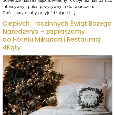
odwiedził nasze miejsce. Miniony rok był dla nas bardzo
intensywny i pełen pozytywnych doświadczeń.
Gościliśmy osoby przyjeżdżające […]
Ciepłych i rodzinnych Świąt Bożego
Narodzenia – zapraszamy
do Hotelu Mikunda i Restauracji
4Kąty