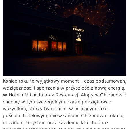
Koniec roku to wyjątkowy moment – czas podsumowań,
wdzięczności i spojrzenia w przyszłość z nową energią.
W Hotelu Mikunda oraz Restauracji 4Kąty w Chrzanowie
chcemy w tym szczególnym czasie podziękować
wszystkim, którzy byli z nami w mijającym roku –
gościom hotelowym, mieszkańcom Chrzanowa i okolic,
rodzinom, turystom oraz każdemu, kto choć raz