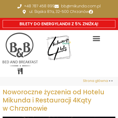
+48 787 458 899
bb@mikunda.com.pl
ul. Śląska 87a, 32-500 Chrzanów
BILETY DO ENERGYLANDII Z 5% ZNIŻKĄ!
Strona główna
»
»
Noworoczne życzenia od Hotelu
Mikunda i Restauracji 4Kąty
w Chrzanowie