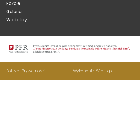
Pokoje
Galeria
W okolicy
Polityka Prywatności
Wykonanie: Weblix.pl