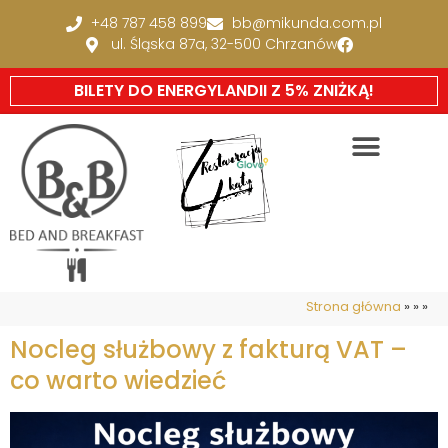
+48 787 458 899
bb@mikunda.com.pl
ul. Śląska 87a, 32-500 Chrzanów
BILETY DO ENERGYLANDII Z 5% ZNIŻKĄ!
Strona główna
»
»
»
Nocleg służbowy z fakturą VAT –
co warto wiedzieć