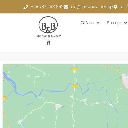
+48 787 458 899
bb@mikunda.com.pl
ul.
O Nas
Pokoje