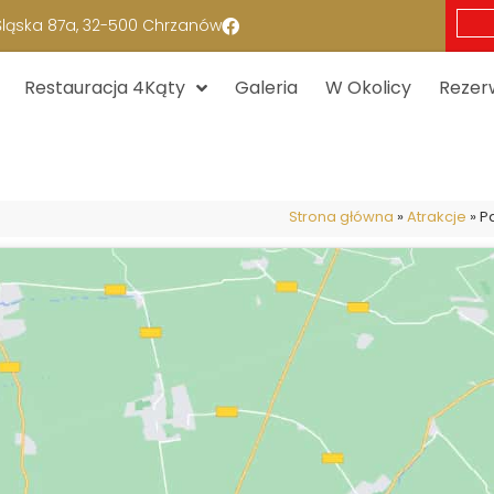
 Śląska 87a, 32-500 Chrzanów
Restauracja 4Kąty
Galeria
W Okolicy
Rezer
Strona główna
»
Atrakcje
»
P