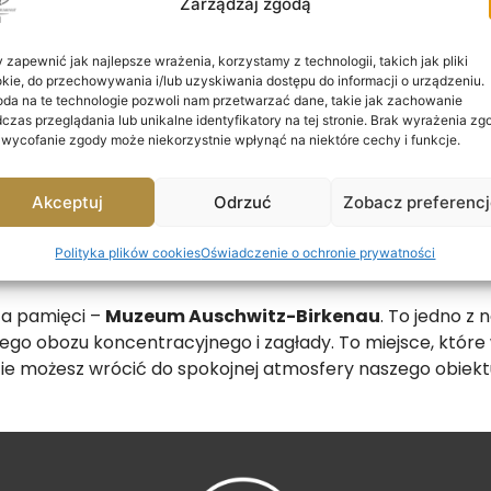
Zarządzaj zgodą
 zapewnić jak najlepsze wrażenia, korzystamy z technologii, takich jak pliki
kie, do przechowywania i/lub uzyskiwania dostępu do informacji o urządzeniu.
da na te technologie pozwoli nam przetwarzać dane, takie jak zachowanie
czas przeglądania lub unikalne identyfikatory na tej stronie. Brak wyrażenia zg
 wycofanie zgody może niekorzystnie wpłynąć na niektóre cechy i funkcje.
schwitz-Birkenau w
Akceptuj
Odrzuć
Zobacz preferenc
Polityka plików cookies
Oświadczenie o ochronie prywatności
sca pamięci –
Muzeum Auschwitz-Birkenau
. To jedno z
iego obozu koncentracyjnego i zagłady. To miejsce, które
zycie możesz wrócić do spokojnej atmosfery naszego obiek