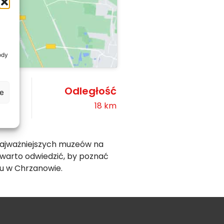
ody
Odległość
je
18 km
 najważniejszych muzeów na
 warto odwiedzić, by poznać
tu w Chrzanowie.