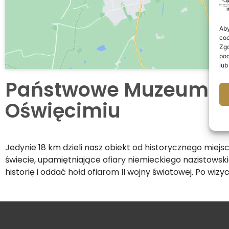
Aby
coo
Zgo
pod
lub
Państwowe Muzeum Au
Oświęcimiu
Jedynie 18 km dzieli nasz obiekt od historycznego miej
świecie, upamiętniające ofiary niemieckiego nazistowsk
historię i oddać hołd ofiarom II wojny światowej. Po wi