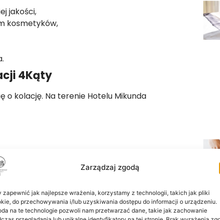
j jakości,
em kosmetyków,
.
acji 4Kąty
ię o kolację. Na terenie Hotelu Mikunda
Zarządzaj zgodą
cześniejszego serwowania posiłków
 zapewnić jak najlepsze wrażenia, korzystamy z technologii, takich jak pliki
kie, do przechowywania i/lub uzyskiwania dostępu do informacji o urządzeniu.
da na te technologie pozwoli nam przetwarzać dane, takie jak zachowanie
rodzinne
czas przeglądania lub unikalne identyfikatory na tej stronie. Brak wyrażenia zg