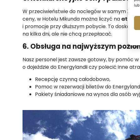
lub
W przeciwieństwie do noclegów w samym Zatorz
ceny, w Hotelu Mikunda można liczyć na
atrakc
i promocje przy dłuższym pobycie. To doskonała 
na kilka dni, ale nie chcą przepłacać.
6. Obsługa na najwyższym pozio
Nasz personel jest zawsze gotowy, by pomóc w or
o dojeździe do Energylandii czy polecić inne atr
Recepcję czynną całodobowo,
Pomoc w rezerwacji biletów do Energylandi
Pakiety śniadaniowe na wynos dla osób wy