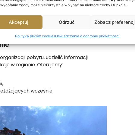
 wycofanie zgody może niekorzystnie wpłynąć na niektóre cechy i funkcje.
e, które w sezonie osiągają bardzo wysokie
yjne stawki
, a także
pakiety rodzinne
Akceptuj
Odrzuć
Zobacz preferenc
opcja dla tych, którzy planują wyjazd
Polityka plików cookies
Oświadczenie o ochronie prywatności
mie
ganizacji pobytu, udzielić informacji
akcje w regionie. Oferujemy:
i,
jeżdżających wcześnie.