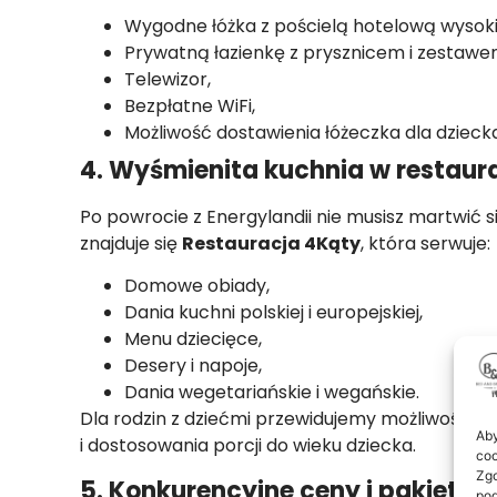
Wygodne łóżka z pościelą hotelową wysokie
Prywatną łazienkę z prysznicem i zestaw
Telewizor,
Bezpłatne WiFi,
Możliwość dostawienia łóżeczka dla dziecka
4. Wyśmienita kuchnia w restaur
Po powrocie z Energylandii nie musisz martwić s
znajduje się
Restauracja 4Kąty
, która serwuje:
Domowe obiady,
Dania kuchni polskiej i europejskiej,
Menu dziecięce,
Desery i napoje,
Dania wegetariańskie i wegańskie.
Dla rodzin z dziećmi przewidujemy możliwość w
Aby
i dostosowania porcji do wieku dziecka.
coo
Zgo
5. Konkurencyjne ceny i pakiety 
pod