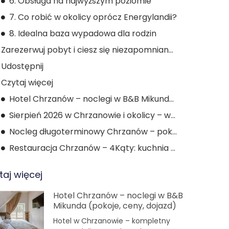
6. Obsługa na najwyższym poziomie
7. Co robić w okolicy oprócz Energylandii?
8. Idealna baza wypadowa dla rodzin
Zarezerwuj pobyt i ciesz się niezapomnianą przygodą!
Udostępnij
Czytaj więcej
Hotel Chrzanów – noclegi w B&B Mikunda (pokoje, ceny, dojazd)
Sierpień 2026 w Chrzanowie i okolicy – wydarzenia i atrakcje
Nocleg długoterminowy Chrzanów – pokój na tydzień lub miesiąc
Restauracja Chrzanów – 4Kąty: kuchnia domowa i dowóz
taj więcej
Hotel Chrzanów – noclegi w B&B
Mikunda (pokoje, ceny, dojazd)
Hotel w Chrzanowie – kompletny