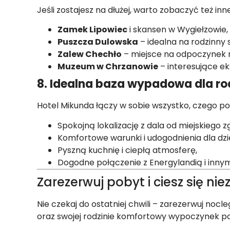
Jeśli zostajesz na dłużej, warto zobaczyć też in
Zamek Lipowiec
i skansen w Wygiełzowie,
Puszcza Dulowska
– idealna na rodzinny 
Zalew Chechło
– miejsce na odpoczynek 
Muzeum w Chrzanowie
– interesujące eks
8. Idealna baza wypadowa dla ro
Hotel Mikunda łączy w sobie wszystko, czego po
Spokojną lokalizację z dala od miejskiego zg
Komfortowe warunki i udogodnienia dla dzie
Pyszną kuchnię i ciepłą atmosferę,
Dogodne połączenie z Energylandią i innym
Zarezerwuj pobyt i ciesz się 
Nie czekaj do ostatniej chwili – zarezerwuj nocl
oraz swojej rodzinie komfortowy wypoczynek po