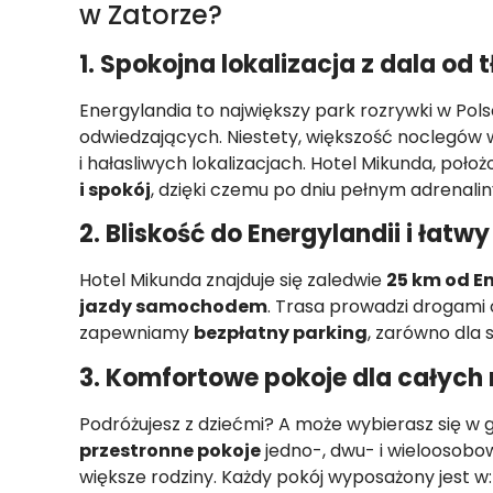
w Zatorze?
1. Spokojna lokalizacja z dala od 
Energylandia to największy park rozrywki w Pols
odwiedzających. Niestety, większość noclegów 
i hałasliwych lokalizacjach. Hotel Mikunda, poło
i spokój
, dzięki czemu po dniu pełnym adrenal
2. Bliskość do Energylandii i łatw
Hotel Mikunda znajduje się zaledwie
25 km od E
jazdy samochodem
. Trasa prowadzi drogami 
zapewniamy
bezpłatny parking
, zarówno dla
3. Komfortowe pokoje dla całych 
Podróżujesz z dziećmi? A może wybierasz się w 
przestronne pokoje
jedno-, dwu- i wieloosob
większe rodziny. Każdy pokój wyposażony jest w: