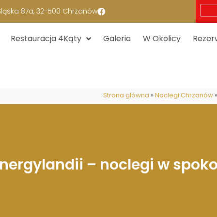
 Śląska 87a, 32-500 Chrzanów
Restauracja 4Kąty
Galeria
W Okolicy
Rezer
Strona główna
»
Noclegi Chrzanów
Energylandii – noclegi w spoko