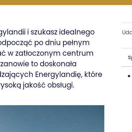
ylandii i szukasz idealnego
Udo
 odpocząć po dniu pełnym
spać w zatłoczonym centrum
S
rzanowie to doskonała
zających Energylandię, które
wysoką jakość obsługi.