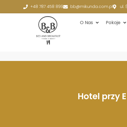
+48 787 458 899
bb@mikunda.com.pl
ul.
O Nas
Pokoje
Hotel przy 