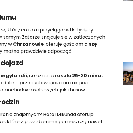
tłumu
ce, który co roku przyciąga setki tysięcy
w samym Zatorze znajduje się w zatłoczonych
żony w
Chrzanowie
, oferuje gościom
ciszę
iny można prawdziwie odpocząć.
y dojazd
nergylandii
, co oznacza
około 25-30 minut
o dobrej przepustowości, a na miejscu
 samochodów osobowych, jak i busów.
rodzin
gronie znajomych? Hotel Mikunda oferuje
owe, które z powodzeniem pomieszczą nawet