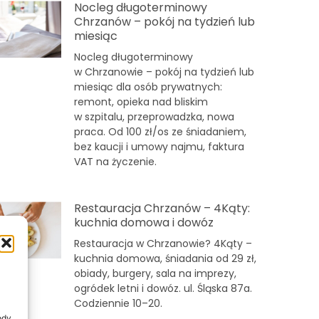
Nocleg długoterminowy
Chrzanów – pokój na tydzień lub
miesiąc
Nocleg długoterminowy
w Chrzanowie – pokój na tydzień lub
miesiąc dla osób prywatnych:
remont, opieka nad bliskim
w szpitalu, przeprowadzka, nowa
praca. Od 100 zł/os ze śniadaniem,
bez kaucji i umowy najmu, faktura
VAT na życzenie.
Restauracja Chrzanów – 4Kąty:
kuchnia domowa i dowóz
Restauracja w Chrzanowie? 4Kąty –
kuchnia domowa, śniadania od 29 zł,
obiady, burgery, sala na imprezy,
ogródek letni i dowóz. ul. Śląska 87a.
Codziennie 10–20.
ody