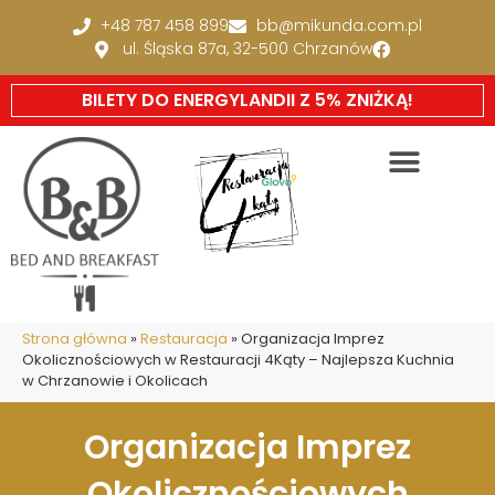
+48 787 458 899
bb@mikunda.com.pl
ul. Śląska 87a, 32-500 Chrzanów
BILETY DO ENERGYLANDII Z 5% ZNIŻKĄ!
Strona główna
»
Restauracja
»
Organizacja Imprez
Okolicznościowych w Restauracji 4Kąty – Najlepsza Kuchnia
w Chrzanowie i Okolicach
Organizacja Imprez
Okolicznościowych