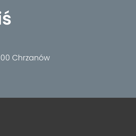
iś
-500 Chrzanów