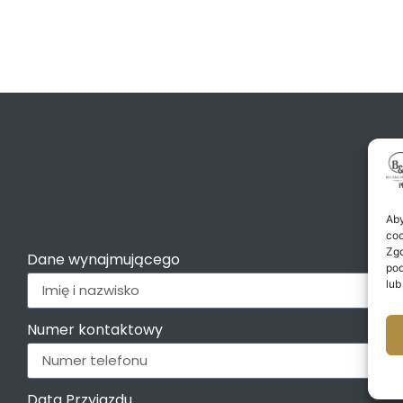
Z
Aby
coo
Zgo
Dane wynajmującego
pod
lub
Numer kontaktowy
Data Przyjazdu