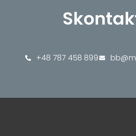
Skontakt
+48 787 458 899
bb@mi