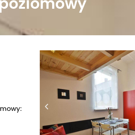
upoziomowy
mowy: ​