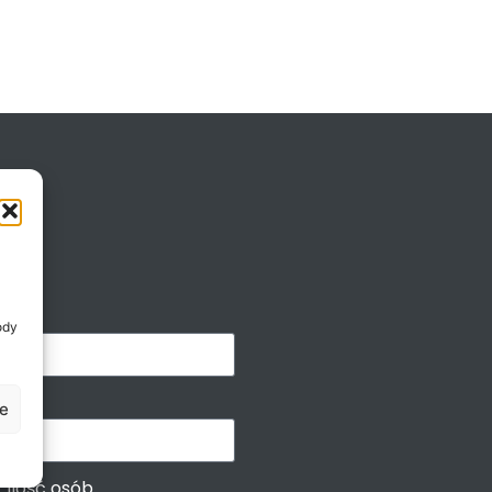
ody
je
Ilość osób