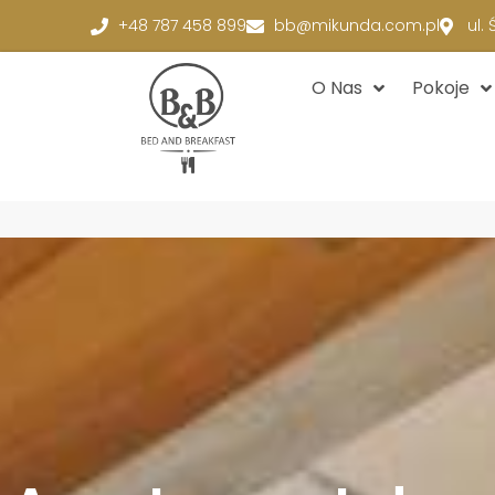
+48 787 458 899
bb@mikunda.com.pl
ul.
O Nas
Pokoje