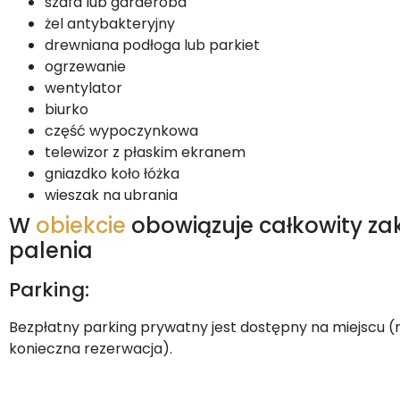
szafa lub garderoba
żel antybakteryjny
drewniana podłoga lub parkiet
ogrzewanie
wentylator
biurko
część wypoczynkowa
telewizor z płaskim ekranem
gniazdko koło łóżka
wieszak na ubrania
W
obiekcie
obowiązuje całkowity za
palenia
Parking: ​
Bezpłatny parking prywatny jest dostępny na miejscu (n
konieczna rezerwacja).