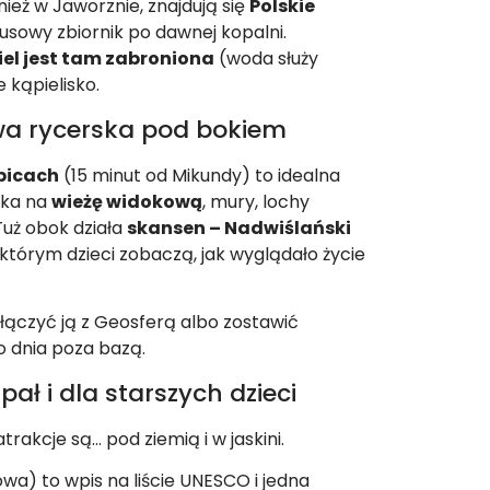
ież w Jaworznie, znajdują się
Polskie
usowy zbiornik po dawnej kopalni.
iel jest tam zabroniona
(woda służy
e kąpielisko.
wa rycerska pod bokiem
bicach
(15 minut od Mikundy) to idealna
zka na
wieżę widokową
, mury, lochy
Tuż obok działa
skansen – Nadwiślański
tórym dzieci zobaczą, jak wyglądało życie
ołączyć ją z Geosferą albo zostawić
o dnia poza bazą.
pał i dla starszych dzieci
rakcje są… pod ziemią i w jaskini.
owa) to wpis na liście UNESCO i jedna