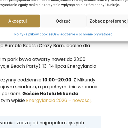
 dla rodzin jest to, że park ma osobne strefy
 wycofanie zgody może niekorzystnie wpłynąć na niektóre cechy i funkcje.
drenaliną nastolatka a karuzelami trzylatka.
godne karuzele, kolejki bez ograniczeń
Akceptuj
Odrzuć
Zobacz preferenc
 jeszcze nie wejdą na duże kolejki.
latem działają w pełni; zjeżdżalnie, baseny
Polityka plików cookies
Oświadczenie o ochronie prywatności
stroje i klapki dla całej rodziny.
e Bumble Boats i Crazy Barn, idealne dla
kim park bywa otwarty nawet do 23:00
edycje Beach Party). 13–14 lipca Energylandia
t czynny codziennie
10:00–20:00
. Z Mikundy
okojnym śniadaniu, a po pełnym dniu wracacie
d parkiem.
Goście Hotelu Mikunda
aszym wpisie
Energylandia 2026 – nowości,
arciu i zacznij od najpopularniejszych