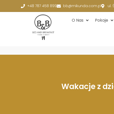
+48 787 458 899
bb@mikunda.com.pl
ul.
O Nas
Pokoje
Wakacje z dzi