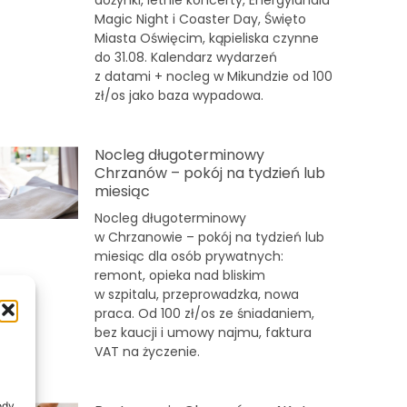
dożynki, letnie koncerty, Energylandia
Magic Night i Coaster Day, Święto
Miasta Oświęcim, kąpieliska czynne
do 31.08. Kalendarz wydarzeń
z datami + nocleg w Mikundzie od 100
zł/os jako baza wypadowa.
Nocleg długoterminowy
Chrzanów – pokój na tydzień lub
miesiąc
Nocleg długoterminowy
w Chrzanowie – pokój na tydzień lub
miesiąc dla osób prywatnych:
remont, opieka nad bliskim
w szpitalu, przeprowadzka, nowa
praca. Od 100 zł/os ze śniadaniem,
bez kaucji i umowy najmu, faktura
VAT na życzenie.
ody