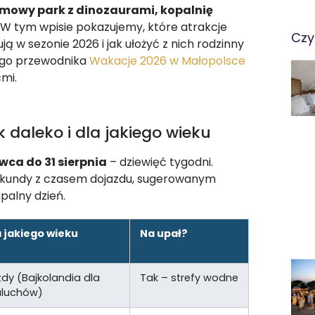
rmowy park z dinozaurami, kopalnię
. W tym wpisie pokazujemy, które atrakcje
Czy
ują w sezonie 2026 i jak ułożyć z nich rodzinny
nego przewodnika
Wakacje 2026 w Małopolsce
mi.
ak daleko i dla jakiego wieku
wca do 31 sierpnia
– dziewięć tygodni.
 Mikundy z czasem dojazdu, sugerowanym
palny dzień.
a jakiego wieku
Na upał?
dy (Bajkolandia dla
Tak – strefy wodne
luchów)