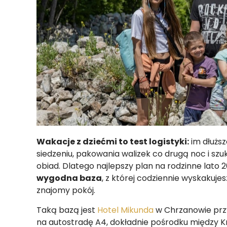
Wakacje z dziećmi to test logistyki:
im dłuższ
siedzeniu, pakowania walizek co drugą noc i szu
obiad. Dlatego najlepszy plan na rodzinne lato 
wygodna baza
, z której codziennie wyskakuje
znajomy pokój.
Taką bazą jest
Hotel Mikunda
w Chrzanowie przy 
na autostradę A4, dokładnie pośrodku między 