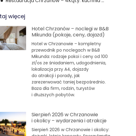
Restauracja Chrzanów – 4Kąty: kuchnia domowa i dowóz
taj więcej
Hotel Chrzanów – noclegi w B&B
Mikunda (pokoje, ceny, dojazd)
Hotel w Chrzanowie – kompletny
przewodnik po noclegach w B&B
Mikunda: rodzaje pokoi i ceny od 100
zł/os ze śniadaniem, udogodnienia,
lokalizacja przy A4, dojazdy
do atrakcji i porady, jak
zarezerwować taniej bezpośrednio.
Baza dla firm, rodzin, turystów
i dłuższych pobytów.
Sierpień 2026 w Chrzanowie
i okolicy – wydarzenia i atrakcje
Sierpień 2026 w Chrzanowie i okolicy: