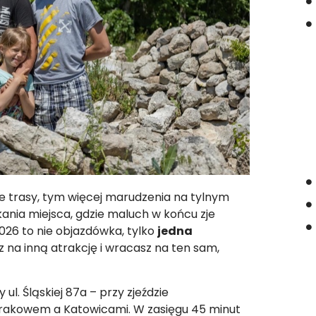
e trasy, tym więcej marudzenia na tylnym
kania miejsca, gdzie maluch w końcu zje
2026 to nie objazdówka, tylko
jedna
sz na inną atrakcję i wracasz na ten sam,
ul. Śląskiej 87a – przy zjeździe
Krakowem a Katowicami. W zasięgu 45 minut