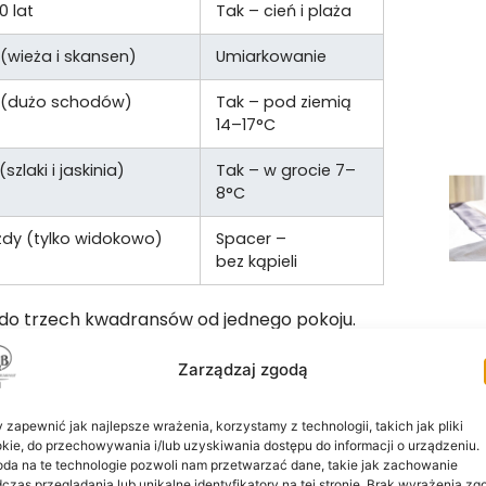
0 lat
Tak – cień i plaża
(wieża i skansen)
Umiarkowanie
 (dużo schodów)
Tak – pod ziemią
14–17°C
(szlaki i jaskinia)
Tak – w grocie 7–
8°C
żdy (tylko widokowo)
Spacer –
bez kąpieli
 do trzech kwadransów od jednego pokoju.
więcej niż 45 minut w aucie w jedną
Zarządzaj zgodą
ej bazy.
 liście każdego dziecka
 zapewnić jak najlepsze wrażenia, korzystamy z technologii, takich jak pliki
kie, do przechowywania i/lub uzyskiwania dostępu do informacji o urządzeniu.
ywki w Polsce:
133 atrakcje w 7 strefach
da na te technologie pozwoli nam przetwarzać dane, takie jak zachowanie
czas przeglądania lub unikalne identyfikatory na tej stronie. Brak wyrażenia zg