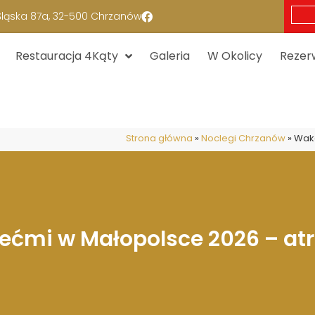
 Śląska 87a, 32-500 Chrzanów
Restauracja 4Kąty
Galeria
W Okolicy
Rezer
Strona główna
»
Noclegi Chrzanów
»
Waka
ećmi w Małopolsce 2026 – atr