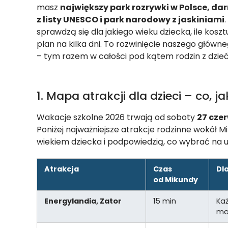
masz
największy park rozrywki w Polsce, da
z listy UNESCO i park narodowy z jaskiniami
sprawdzą się dla jakiego wieku dziecka, ile koszt
plan na kilka dni. To rozwinięcie naszego głów
– tym razem w całości pod kątem rodzin z dzieć
1. Mapa atrakcji dla dzieci – co, j
Wakacje szkolne 2026 trwają od soboty
27 czer
Poniżej najważniejsze atrakcje rodzinne wokół
wiekiem dziecka i podpowiedzią, co wybrać na u
Atrakcja
Czas
Dl
od Mikundy
Energylandia, Zator
15 min
Każ
ma