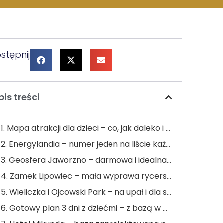
stępnij
pis treści
1. Mapa atrakcji dla dzieci – co, jak daleko i dla jakiego wieku
2. Energylandia – numer jeden na liście każdego dziecka
3. Geosfera Jaworzno – darmowa i idealna dla młodszych dzieci
4. Zamek Lipowiec – mała wyprawa rycerska pod bokiem
5. Wieliczka i Ojcowski Park – na upał i dla starszych dzieci
6. Gotowy plan 3 dni z dziećmi – z bazą w Mikundzie