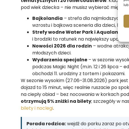
tematycznych i 20 rollercoasterów
. Kluczowe
lub
pod wiek dziecka – nie musisz wybierać między a
Bajkolandia
– strefa dla najmłodszych: ła
wzrostu i bajkowa sceneria dla dzieci, które
Strefy wodne Water Park i Aqualantis
– 
i brodziki to ratunek na największy upał. Weź 
Nowości 2026 dla rodzin
– wodne atrakcj
młodszych dzieci.
Wydarzenia specjalne
– w sezonie wyso
podczas Magic Night (m.in. 12 i 26 lipca – 
obchodzi 11. urodziny z tortem i pokazami.
W sezonie wysokim (27.06–31.08.2026) park jes
dojazd to 15 minut, więc realnie ruszacie po sp
na ciepły obiad – bez nocowania w korkach po
otrzymują 5% zniżki na bilety
; szczegóły w n
bilety i noclegi
.
Porada rodzica:
wejdź do parku zaraz po otw