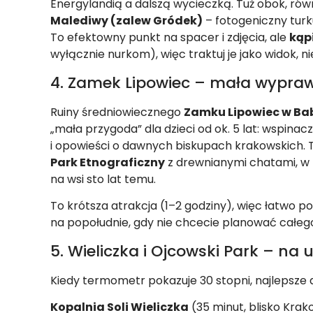
Energylandią a dalszą wycieczką. Tuż obok, równ
Malediwy (zalew Gródek)
– fotogeniczny turk
To efektowny punkt na spacer i zdjęcia, ale
kąp
wyłącznie nurkom), więc traktuj je jako widok, ni
4. Zamek Lipowiec – mała wypra
Ruiny średniowiecznego
Zamku Lipowiec w Ba
„mała przygoda” dla dzieci od ok. 5 lat: wspinac
i opowieści o dawnych biskupach krakowskich. 
Park Etnograficzny
z drewnianymi chatami, w k
na wsi sto lat temu.
To krótsza atrakcja (1–2 godziny), więc łatwo p
na popołudnie, gdy nie chcecie planować całeg
5. Wieliczka i Ojcowski Park – na u
Kiedy termometr pokazuje 30 stopni, najlepsze at
Kopalnia Soli Wieliczka
(35 minut, blisko Krak