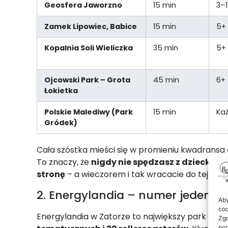
Geosfera Jaworzno
15 min
3–1
Zamek Lipowiec, Babice
15 min
5+ 
Kopalnia Soli Wieliczka
35 min
5+
Ojcowski Park – Grota
45 min
6+ 
Łokietka
Polskie Malediwy (Park
15 min
Ka
Gródek)
Cała szóstka mieści się w promieniu kwadransa
To znaczy, że
nigdy nie spędzasz z dzieckiem 
stronę
– a wieczorem i tak wracacie do tej sam
2. Energylandia – numer jeden na
Aby
coo
Energylandia w Zatorze to największy park rozr
Zgo
pod