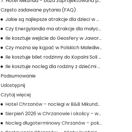
7. Hotel Mikunda – baza zaprojektowana pod rodziny
Często zadawane pytania (FAQ)
Jakie są najlepsze atrakcje dla dzieci w Małopolsce na wakacje 2026?
Czy Energylandia ma atrakcje dla małych dzieci?
Ile kosztuje wejście do Geosfery w Jaworznie?
Czy można się kąpać w Polskich Malediwach w Jaworznie?
Ile kosztuje bilet rodzinny do Kopalni Soli Wieliczka w 2026?
Ile kosztuje nocleg dla rodziny z dziećmi w Hotelu Mikunda?
Podsumowanie
Udostępnij
Czytaj więcej
Hotel Chrzanów – noclegi w B&B Mikunda (pokoje, ceny, dojazd)
Sierpień 2026 w Chrzanowie i okolicy – wydarzenia i atrakcje
Nocleg długoterminowy Chrzanów – pokój na tydzień lub miesiąc