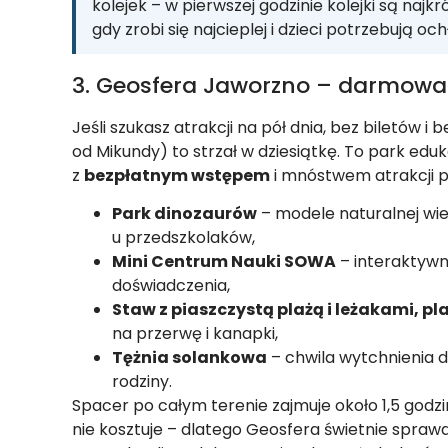
kolejek – w pierwszej godzinie kolejki są naj
gdy zrobi się najcieplej i dzieci potrzebują och
3. Geosfera Jaworzno – darmowa i
Jeśli szukasz atrakcji na pół dnia, bez biletów i
od Mikundy) to strzał w dziesiątkę. To park ed
z
bezpłatnym wstępem
i mnóstwem atrakcji 
Park dinozaurów
– modele naturalnej wiel
u przedszkolaków,
Mini Centrum Nauki SOWA
– interaktywn
doświadczenia,
Staw z piaszczystą plażą i leżakami, pl
na przerwę i kanapki,
Tężnia solankowa
– chwila wytchnienia d
rodziny.
Spacer po całym terenie zajmuje około 1,5 godzin
nie kosztuje – dlatego Geosfera świetnie sprawdz