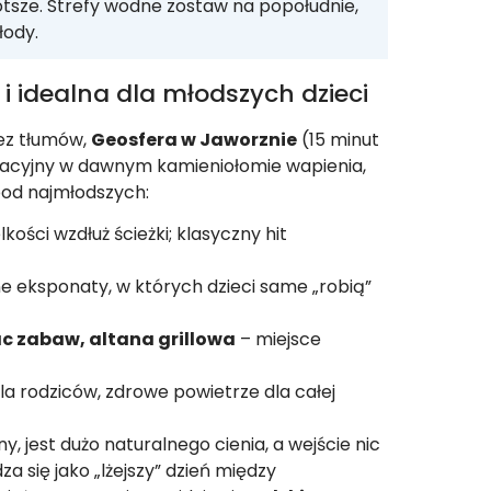
krótsze. Strefy wodne zostaw na popołudnie,
łody.
 idealna dla młodszych dzieci
 bez tłumów,
Geosfera w Jaworznie
(15 minut
ukacyjny w dawnym kamieniołomie wapienia,
pod najmłodszych:
kości wzdłuż ścieżki; klasyczny hit
e eksponaty, w których dzieci same „robią”
ac zabaw, altana grillowa
– miejsce
la rodziców, zdrowe powietrze dla całej
y, jest dużo naturalnego cienia, a wejście nic
a się jako „lżejszy” dzień między