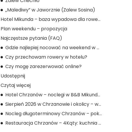
Zalew Chechło
„Malediwy” w Jaworznie (Zalew Sosina)
Hotel Mikunda – baza wypadowa dla rowerzystów
Plan weekendu – propozycja
Najczęstsze pytania (FAQ)
Gdzie najlepiej nocować na weekend w Dolinie Karpia?
Czy przechowam rowery w hotelu?
Czy mogę zarezerwować online?
Udostępnij
Czytaj więcej
Hotel Chrzanów – noclegi w B&B Mikunda (pokoje, ceny, dojazd)
Sierpień 2026 w Chrzanowie i okolicy – wydarzenia i atrakcje
Nocleg długoterminowy Chrzanów – pokój na tydzień lub miesiąc
Restauracja Chrzanów – 4Kąty: kuchnia domowa i dowóz