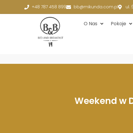
+48 787 458 899
bb@mikunda.com.pl
ul.
O Nas
Pokoje
Weekend w Do