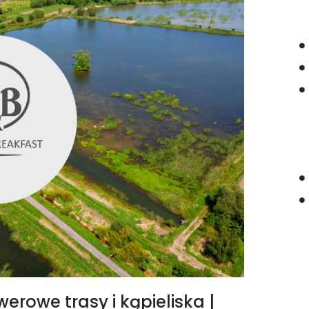
werowe trasy i kąpieliska
|