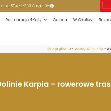
 Śląska 87a, 32-500 Chrzanów
Restauracja 4Kąty
Galeria
W Okolicy
Rezer
Strona główna
»
Noclegi Chrzanów
»
We
linie Karpia – rowerowe trasy