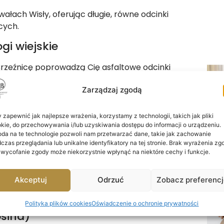
ałach Wisły, oferując długie, równe odcinki
ących.
gi wiejskie
 Brzeźnicę poprowadzą Cię asfaltowe odcinki
owerowe Dolina Karpia
.
Zarządzaj zgodą
em,
 zapewnić jak najlepsze wrażenia, korzystamy z technologii, takich jak pliki
kie, do przechowywania i/lub uzyskiwania dostępu do informacji o urządzeniu.
da na te technologie pozwoli nam przetwarzać dane, takie jak zachowanie
po jeździe
czas przeglądania lub unikalne identyfikatory na tej stronie. Brak wyrażenia zg
 wycofanie zgody może niekorzystnie wpłynąć na niektóre cechy i funkcje.
Akceptuj
Odrzuć
Zobacz preferenc
astronomia – świetny wybór na popołudniowy
Polityka plików cookies
Oświadczenie o ochronie prywatności
osina)