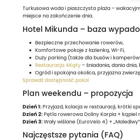
Turkusowa woda i piaszczysta plaża – wakacyjn
miejsce na zakończenie dnia.
Hotel Mikunda – baza wypado
Bezpieczne przechowanie rowerów,
Komfortowe pokoje z łazienką, Wi-Fi,
Duży parking (także dla busów i kamperów
Restauracja 4Kąty
– śniadania, dania dnia, 
Ogród i spokojna okolica, przyjazna zwierz
Sprawdź dostępność pokoi
Plan weekendu – propozycja
Dzień 1:
Przyjazd, kolacja w restauracji, krótki sp
Dzień 2:
Pętla rowerowa Doliny Karpia + kąpiel 
Dzień 3:
Wały wiślane (EuroVelo 4) + „Malediwy”
Najczęstsze pytania (FAQ)