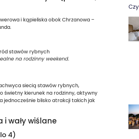
Czy
owerowa i kąpieliska obok Chrzanowa –
unda.
idealne na rodzinny weekend.
?
zachwyca siecią stawów rybnych,
To świetny kierunek na rodzinny, aktywny
a jednocześnie blisko atrakcji takich jak
 i wały wiślane
lo 4)