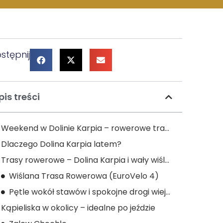
stępnij
pis treści
Weekend w Dolinie Karpia – rowerowe trasy i kąpieliska | Hotel Mikunda
Dlaczego Dolina Karpia latem?
Trasy rowerowe – Dolina Karpia i wały wiślane
Wiślana Trasa Rowerowa (EuroVelo 4)
Pętle wokół stawów i spokojne drogi wiejskie
Kąpieliska w okolicy – idealne po jeździe