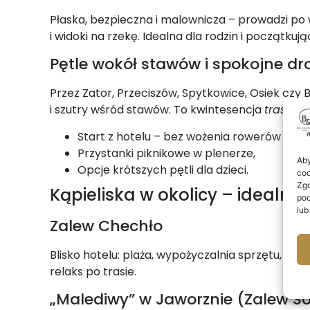
Płaska, bezpieczna i malownicza – prowadzi po w
i widoki na rzekę. Idealna dla rodzin i początkuj
Pętle wokół stawów i spokojne dro
Przez Zator, Przeciszów, Spytkowice, Osiek czy
i szutry wśród stawów. To kwintesencja
trasy r
Start z hotelu – bez wożenia rowerów aut
Przystanki piknikowe w plenerze,
Aby
Opcje krótszych pętli dla dzieci.
coo
Zgo
Kąpieliska w okolicy – idealne 
pod
lub
Zalew Chechło
Blisko hotelu: plaża, wypożyczalnia sprzętu, g
relaks po trasie.
„Malediwy” w Jaworznie (Zalew S