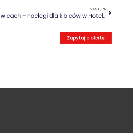
NASTĘPNE
EuroBasket 2025 w Katowicach – noclegi dla kibiców w Hotelu Mikunda
Zapytaj o ofertę