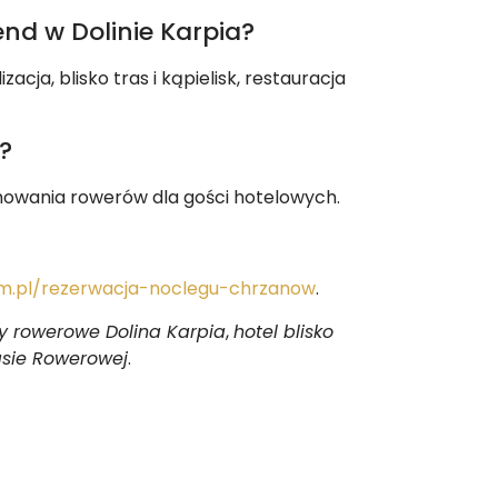
nd w Dolinie Karpia?
zacja, blisko tras i kąpielisk, restauracja
?
owania rowerów dla gości hotelowych.
m.pl/rezerwacja-noclegu-chrzanow
.
sy rowerowe Dolina Karpia
,
hotel blisko
asie Rowerowej
.