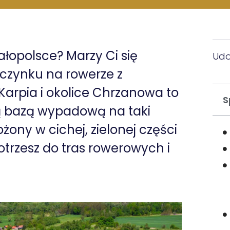
łopolsce? Marzy Ci się
Udo
czynku na rowerze z
arpia i okolice Chrzanowa to
S
zą bazą wypadową na taki
ożony w cichej, zielonej części
otrzesz do tras rowerowych i