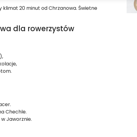
y klimat 20 minut od Chrzanowa. Świetne
wa dla rowerzystów
),
kolacje,
ętom.
acer.
na Chechle.
 w Jaworznie.