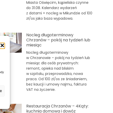
Miasta Oświęcim, kąpieliska czynne
do 31.08. Kalendarz wydarzeń
z datami + nocleg w Mikundzie od 100
zł/os jako baza wypadowa.
Nocleg długoterminowy
Chrzanów – pokój na tydzień lub
miesiąc
Nocleg długoterminowy
w Chrzanowie – pokój na tydzień lub
miesiąc dla osób prywatnych:
remont, opieka nad bliskim
ody
w szpitalu, przeprowadzka, nowa
praca. Od 100 zł/os ze śniadaniem,
bez kaucji i umowy najmu, faktura
VAT na życzenie.
je
Restauracja Chrzanów – 4Kąty:
kuchnia domowa i dowóz